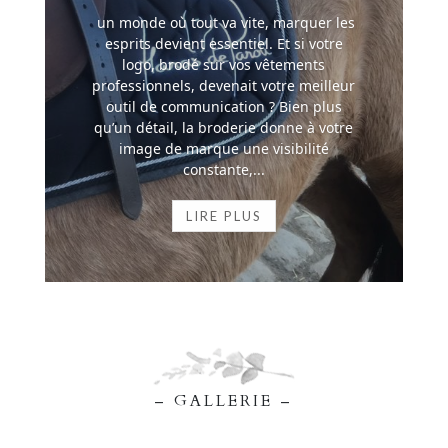
un monde où tout va vite, marquer les
esprits devient essentiel. Et si votre
logo, brodé sur vos vêtements
professionnels, devenait votre meilleur
outil de communication ? Bien plus
qu’un détail, la broderie donne à votre
image de marque une visibilité
constante,...
LIRE PLUS
– GALLERIE –